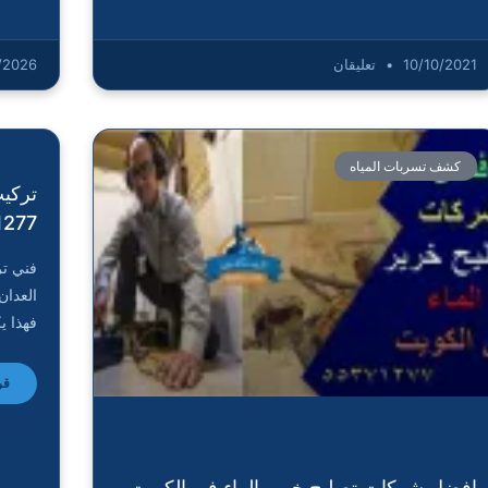
10/10/2021
تعليقان
/2026
كشف تسربات المياه
تركيب
1277
فني تر
العدان
فهذا ي
قر
افضل شركات تصليح خرير الماء في الكويت