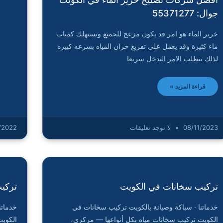
جوال: 55371277
خرير الماء هو امر قد يكون مزعج للجميع ويستهلك كميات
ماء كثيرة وقد يعمل على تفريغ خزان المياه بسرعه كبيره
لذلك يتطلب الامر التدخل سريعا
قراءة المزيد »
08/11/2023
لا توجد تعليقات
/2022
تركيب سخانات في الكويت
تركي
خدماتنا · سباكة وصيانة بالكويت تركيب سخانات في
خدماتن
الكويت تركيب سخانات مياه بكل أنواعها — مركزي،
الكويت