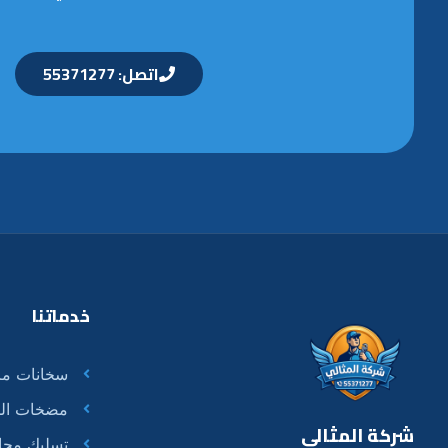
اتصل: 55371277
خدماتنا
سخانات مر
مضخات الم
شركة المثالي
تسليك مجا