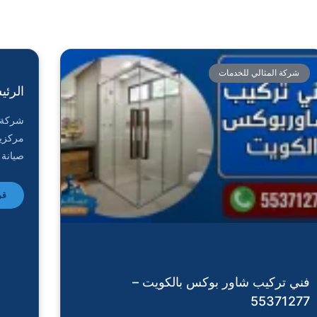
شركة المثالي للخدمات
الرئي
شركة 
مركزي
صيانة 
قر
فني تركيب شاور بوكس بالكويت –
55371277