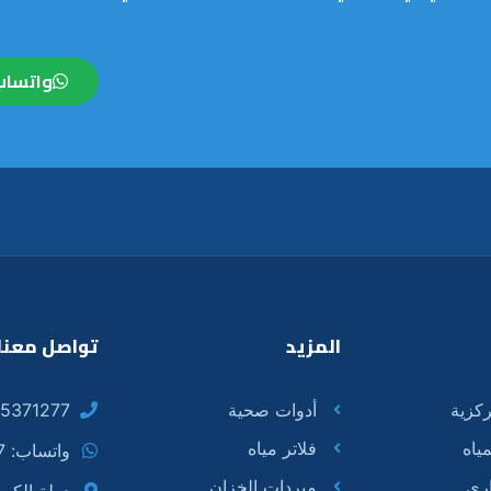
واتساب
المزيد
تواصل معنا
كزية
أدوات صحية
5371277
ياه
فلاتر مياه
واتساب: 55371277
ري
مبردات الخزان