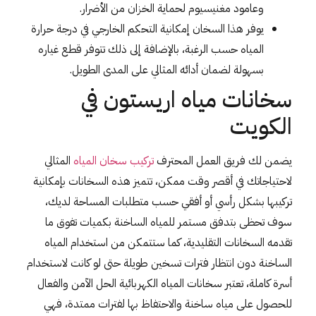
وعامود مغنيسيوم لحماية الخزان من الأضرار.
يوفر هذا السخان إمكانية التحكم الخارجي في درجة حرارة
المياه حسب الرغبة، بالإضافة إلى ذلك تتوفر قطع غياره
بسهولة لضمان أدائه المثالي على المدى الطويل.
سخانات مياه اريستون في
الكويت
يضمن لك فريق العمل المحترف
تركيب سخان المياه
المثالي
لاحتياجاتك في أقصر وقت ممكن، تتميز هذه السخانات بإمكانية
تركيبها بشكل رأسي أو أفقي حسب متطلبات المساحة لديك،
سوف تحظى بتدفق مستمر للمياه الساخنة بكميات تفوق ما
تقدمه السخانات التقليدية، كما ستتمكن من استخدام المياه
الساخنة دون انتظار فترات تسخين طويلة حتى لو كانت لاستخدام
أسرة كاملة، تعتبر سخانات المياه الكهربائية الحل الآمن والفعال
للحصول على مياه ساخنة والاحتفاظ بها لفترات ممتدة، فهي