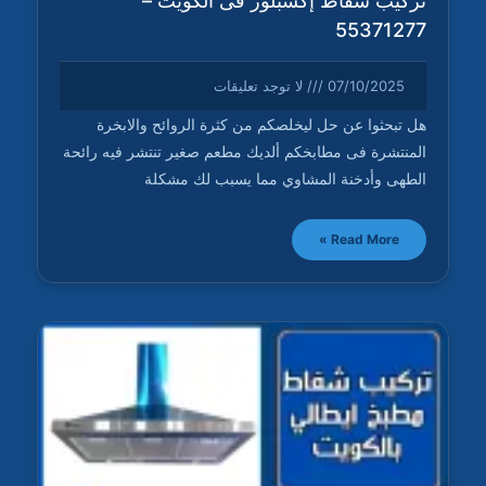
تركيب شفاط إكسبلور فى الكويت –
55371277
07/10/2025
لا توجد تعليقات
هل تبحثوا عن حل ليخلصكم من كثرة الروائح والابخرة
المنتشرة فى مطابخكم ألديك مطعم صغير تنتشر فيه رائحة
الطهى وأدخنة المشاوي مما يسبب لك مشكلة
Read More »