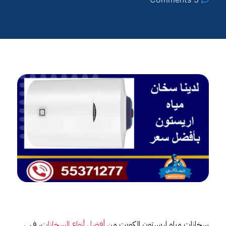
سخانات مياه اريستون الكويت من
أفضل أنواع السخانات
، فهي