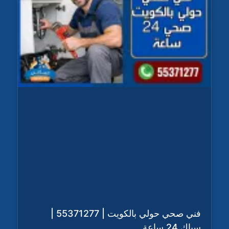
فني صحي حولي بالكويت | 55371277 |
سباك 24 ساعة