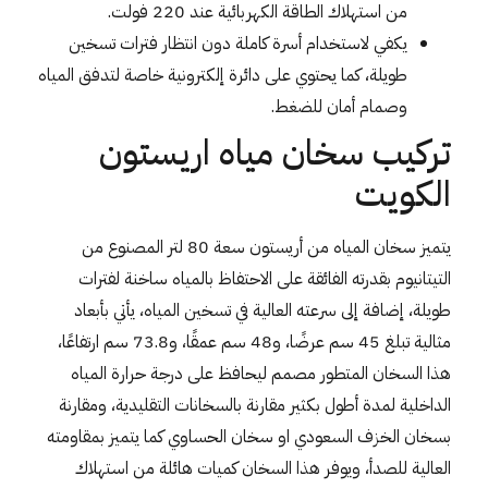
من استهلاك الطاقة الكهربائية عند 220 فولت.
يكفي لاستخدام أسرة كاملة دون انتظار فترات تسخين
طويلة، كما يحتوي على دائرة إلكترونية خاصة لتدفق المياه
وصمام أمان للضغط.
تركيب سخان مياه اريستون
الكويت
يتميز سخان المياه من أريستون سعة 80 لتر المصنوع من
التيتانيوم بقدرته الفائقة على الاحتفاظ بالمياه ساخنة لفترات
طويلة، إضافة إلى سرعته العالية في تسخين المياه، يأتي بأبعاد
مثالية تبلغ 45 سم عرضًا، و48 سم عمقًا، و73.8 سم ارتفاعًا،
هذا السخان المتطور مصمم ليحافظ على درجة حرارة المياه
الداخلية لمدة أطول بكثير مقارنة بالسخانات التقليدية، ومقارنة
بسخان الخزف السعودي او سخان الحساوي كما يتميز بمقاومته
العالية للصدأ، ويوفر هذا السخان كميات هائلة من استهلاك