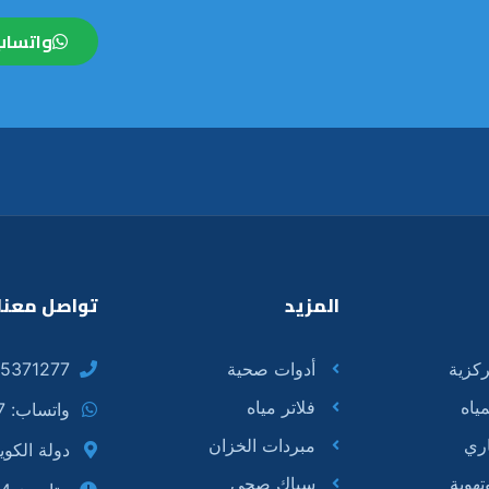
واتساب
المزيد
تواصل معنا
كزية
أدوات صحية
5371277
ياه
فلاتر مياه
واتساب: 55371277
ري
مبردات الخزان
دولة الكو
هوية
سباك صحي