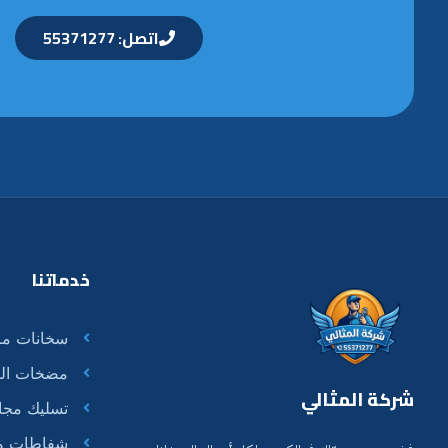
اتصل: 55371277
خدماتنا
سخانات مر
مضخات الم
شركة المثالي
تسليك مجا
شفاطات وت