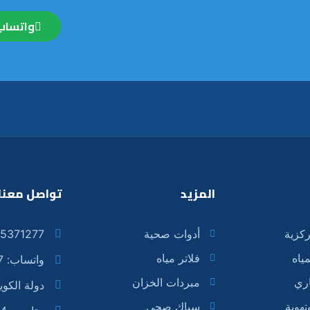
واتساب
المزيد
تواصل معنا
كزية
أدوات صحية
5371277
ياه
فلاتر مياه
واتساب: 55371277
ري
مبردات الخزان
دولة الكو
هوية
سباك صحي