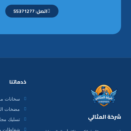
اتصل: 55371277
خدماتنا
سخانات مر
مضخات الم
شركة المثالي
تسليك مجا
شفاطات وت