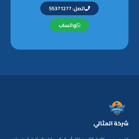
اتصل: 55371277
واتساب
شركة المثالي